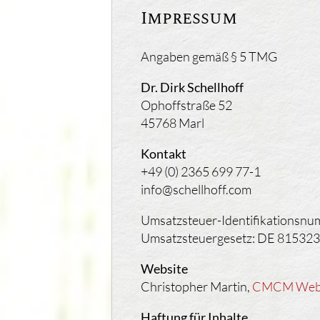
Impressum
Angaben gemäß § 5 TMG
Dr. Dirk Schellhoff
Ophoffstraße 52
45768 Marl
Kontakt
+49 (0) 2365 699 77-1
info@schellhoff.com
Umsatzsteuer-Identifikationsnu
Umsatzsteuergesetz: DE 81532
Website
Christopher Martin,
CMCM Webd
Haftung für Inhalte