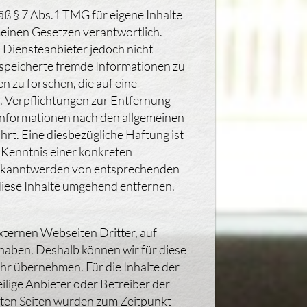
äß § 7 Abs.1 TMG für eigene Inhalte
meinen Gesetzen verantwortlich.
s Diensteanbieter jedoch nicht
gespeicherte fremde Informationen zu
zu forschen, die auf eine
n. Verpflichtungen zur Entfernung
Informationen nach den allgemeinen
rt. Eine diesbezügliche Haftung ist
 Kenntnis einer konkreten
Bekanntwerden von entsprechenden
iese Inhalte umgehend entfernen.
xternen Webseiten Dritter, auf
 haben. Deshalb können wir für diese
hr übernehmen. Für die Inhalte der
weilige Anbieter oder Betreiber der
nkten Seiten wurden zum Zeitpunkt