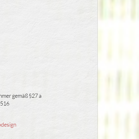
mmer gemäß §27 a
3516
esign