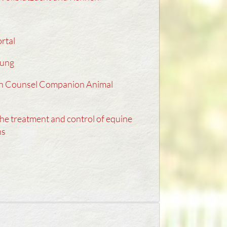
rtal
mung
n Counsel Companion Animal
he treatment and control of equine
ns