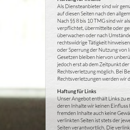
Als Diensteanbieter sind wir gem
auf diesen Seiten nach den allge
Nach §§ 8 bis 10 TMG sind wir al
verpflichtet, übermittelte oder 
überwachen oder nach Umständen 
rechtswidrige Tätigkeit hinweise
oder Sperrung der Nutzung von 
Gesetzen bleiben hiervon unberüh
jedoch erst ab dem Zeitpunkt der
Rechtsverletzung möglich. Bei 
Rechtsverletzungen werden wir d
Haftung für Links
Unser Angebot enthält Links zu e
deren Inhalte wir keinen Einfluss
fremden Inhalte auch keine Gewä
verlinkten Seiten ist stets der je
Seiten verantwortlich. Die verli