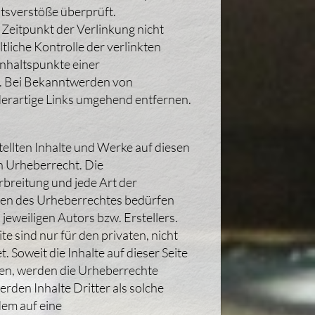
tsverstöße überprüft.
Zeitpunkt der Verlinkung nicht
tliche Kontrolle der verlinkten
Anhaltspunkte einer
r. Bei Bekanntwerden von
erartige Links umgehend entfernen.
tellten Inhalte und Werke auf diesen
n Urheberrecht. Die
rbreitung und jede Art der
en des Urheberrechtes bedürfen
jeweiligen Autors bzw. Erstellers.
e sind nur für den privaten, nicht
 Soweit die Inhalte auf dieser Seite
den, werden die Urheberrechte
rden Inhalte Dritter als solche
dem auf eine