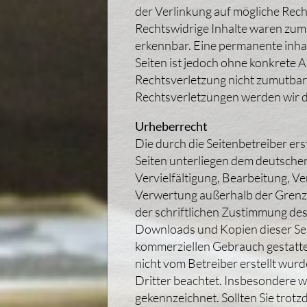
der Verlinkung auf mögliche Rech
Rechtswidrige Inhalte waren zum 
erkennbar. Eine permanente inhal
Seiten ist jedoch ohne konkrete 
Rechtsverletzung nicht zumutba
Rechtsverletzungen werden wir d
Urheberrecht
Die durch die Seitenbetreiber ers
Seiten unterliegen dem deutsche
Vervielfältigung, Bearbeitung, Ve
Verwertung außerhalb der Grenz
der schriftlichen Zustimmung des 
Downloads und Kopien dieser Seit
kommerziellen Gebrauch gestattet.
nicht vom Betreiber erstellt wur
Dritter beachtet. Insbesondere we
gekennzeichnet. Sollten Sie trotz